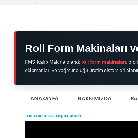
Roll Form Makinaları ve
FMS Kalıp Makina olarak
roll form makinaları
, pro
ekipmanları ve yağmur oluğu üretim sistemleri alanı
ANASAYFA
HAKKIMIZDA
Ro
тип скоба със скрит жлеб