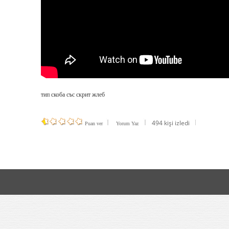
тип скоба със скрит жлеб
494 kişi izledi
Puan ver
Yorum Yaz